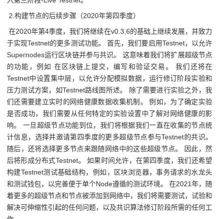
入第三阶段-Live Testnet。
2.构建节点的后续步骤（2020年第四季度）
在2020年第4季度，我们将继续在v0.3.6的基础上继续发展，并致力
于实现Testnet的更多测试功能。 首先，我们要启用Testnet，以允许
Supernodes运行区块链并参与共识。 这意味着我们将扩展超级节点
的功能，例如 在区块链上提交，编写和验证交易。 我们还将在
Testnet中设置集中层，以允许分配模拟数据，运行修订阶段实验和
压力测试方案，如Testnet路线图所述。 除了需要进行实验之外，我
们还需要建立实时的网络健康数据收集机制。 例如，为了确定实验
是否成功，我们需要从任何特定的实验设置中了解对网络健康的影
响。 一旦超级节点功能到位，我们将根据我们一直在收集的节点统
计信息，选择并邀请第四季度的更多超级节点参与Testnet的共识。
随后，还将选择更多节点来跟随网络中的这些超级节点。 因此，然
后将形成分布式Testnet。 如果时间允许，在第四季度，我们还希望
构建Testnet测试基础结构，例如，区块浏览器，事务请求的水龙头
和测试钱包，以完善便于单个Node遵循的测试环境。 在2021年，随
着更多的超级节点和节点被添加到网络中，我们将需要测试，试验和
解决可伸缩性引起的任何问题，以及共识算法修订阶段所需的任何工