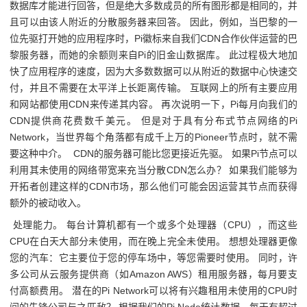
数据库才能进行回答，但是绝大多数成员的所有图形都是相同的，并
且可以由该人附近的分散服务器来回答。 因此，例如，当巴黎的一
位先驱打开她的应用程序时，Pi徽标来自我们CDN合作伙伴运营的巴
黎服务器，而她的余额则来自Pi的旧金山数据库。 此过程极大地加
快了应用程序的速度，因为大多数数据可以从附近的数据中心快速交
付，并且不需要在太平洋上长距离传输。 互联网上的所有主要应用
和网站都使用CDN来传递其内容。 再次说明一下，Pi每月向我们的
CDN提供商花费数千美元。 但是对于具有分布式节点网络的Pi
Network，当世界每个角落都有成千上万的Pioneer节点时，就不需
要这种中介。 CDN的服务器可能比您更接近先驱。 如果Pi节点可以
利用其未使用的网络带宽来充当分散CDN怎么办？ 如果我们能够为
开拓者创建这样的CDN市场，那么他们可能会因运营其节点而获得
额外的被动收入。
处理能力。 每台计算机都有一个或多个处理器（CPU），而这些
CPU在白天大部分未使用，而在晚上完全未使用。 想想处理器更像
您的汽车：它主要位于您的停车场中，等您需要时使用。 同时，许
多公司从云服务提供商（如Amazon AWS）租用服务器，每月要支
付高额费用。 潜在的Pi Network可以将有兴趣租用未使用的CPU时