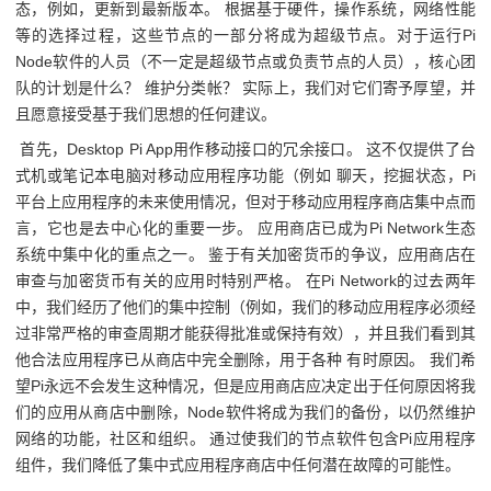
态，例如，更新到最新版本。 根据基于硬件，操作系统，网络性能
等的选择过程，这些节点的一部分将成为超级节点。对于运行Pi
Node软件的人员（不一定是超级节点或负责节点的人员），核心团
队的计划是什么？ 维护分类帐？ 实际上，我们对它们寄予厚望，并
且愿意接受基于我们思想的任何建议。
首先，Desktop Pi App用作移动接口的冗余接口。 这不仅提供了台
式机或笔记本电脑对移动应用程序功能（例如 聊天，挖掘状态，Pi
平台上应用程序的未来使用情况，但对于移动应用程序商店集中点而
言，它也是去中心化的重要一步。 应用商店已成为Pi Network生态
系统中集中化的重点之一。 鉴于有关加密货币的争议，应用商店在
审查与加密货币有关的应用时特别严格。 在Pi Network的过去两年
中，我们经历了他们的集中控制（例如，我们的移动应用程序必须经
过非常严格的审查周期才能获得批准或保持有效），并且我们看到其
他合法应用程序已从商店中完全删除，用于各种 有时原因。 我们希
望Pi永远不会发生这种情况，但是应用商店应决定出于任何原因将我
们的应用从商店中删除，Node软件将成为我们的备份，以仍然维护
网络的功能，社区和组织。 通过使我们的节点软件包含Pi应用程序
组件，我们降低了集中式应用程序商店中任何潜在故障的可能性。