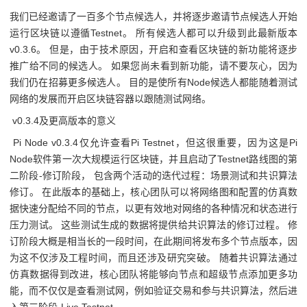
我们已经邀请了一百多个节点候选人，并将逐步邀请节点候选人开始
运行区块链以遵循Testnet。 所有候选人都可以升级到此最新版本
v0.3.6。 但是，由于技术原因，开启和查看区块链的新功能将逐步
推广给不同的候选人。 如果您尚未看到新功能，请不要灰心，因为
我们仍在招募更多候选人。 目的是使所有Node候选人都能随着测试
网络的发展而开启区块链容器以跟随测试网络。
v0.3.4及更高版本的意义
Pi Node v0.3.4仅允许查看Pi Testnet，但这很重要，因为这是Pi
Node软件第一次大规模运行区块链，并且启动了Testnet路线图的第
二阶段-修订阶段， 包含两个活动的迭代过程：场景测试和共识算法
修订。 在此版本的基础上，核心团队可以将网络图和配置的仿真数
据快速分配给不同的节点，以更有效地对网络的各种情况和状态进行
压力测试。 这些测试生成的数据将提供给共识算法的修订过程。 修
订阶段大概是相当长的一段时间，在此期间将发布多个节点版本，因
为这不仅涉及工程时间，而且还涉及研究突破。 随着共识算法通过
仿真数据得到改进，核心团队将能够向节点和超级节点添加更多功
能，而不仅仅是查看测试网，例如验证交易和参与共识算法，然后进