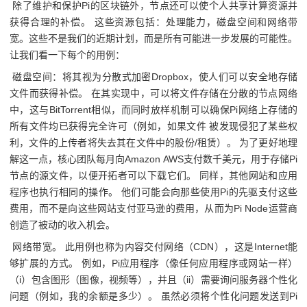
除了维护和保护Pi的区块链外，节点还可以使个人共享计算资源并
获得合理的补偿。 这些资源包括：处理能力，磁盘空间和网络带
宽。这些不是我们的近期计划，而是所有可能进一步发展的可能性。
让我们看一下每个的用例：
磁盘空间：将其视为分散式加密Dropbox，使人们可以安全地存储
文件而获得补偿。 在其实现中，可以将文件存储在分散的节点网络
中，这与BitTorrent相似，而同时放样机制可以确保Pi网络上存储的
所有文件均已获得完全许可（例如，如果文件 被发现侵犯了某些权
利，文件的上传者将失去其在文件中的股份/租赁）。 为了更好地理
解这一点，核心团队每月向Amazon AWS支付数千美元，用于存储Pi
节点的源文件，以便开拓者可以下载它们。 同样，其他网站和应用
程序也执行相同的操作。 他们可能会向那些使用Pi的先驱支付这些
费用，而不是向这些网站支付亚马逊的费用，从而为Pi Node运营商
创造了被动的收入机会。
网络带宽。 此用例也称为内容交付网络（CDN），这是Internet能
够扩展的方式。 例如，Pi应用程序（像任何应用程序或网站一样）
（i）包含图形（图像，视频等），并且（ii）需要询问服务器个性化
问题（例如，我的余额是多少）。 虽然必须将个性化问题发送到Pi