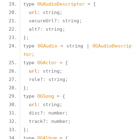
type 
OGAudioDescriptor
url
type 
OGAudio
 = string | 
OGAudioDescrip
tor
type 
OGActor
url
type 
OGSong
url
type 
OGAlbum