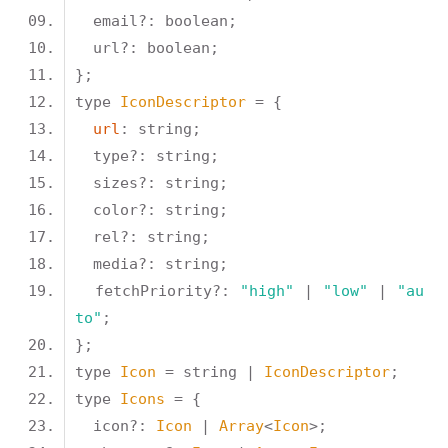
type 
IconDescriptor
url
  fetchPriority?: 
"high"
 | 
"low"
 | 
"au
to"
type 
Icon
 = string | 
IconDescriptor
type 
Icons
  icon?: 
Icon
 | 
Array
<
Icon