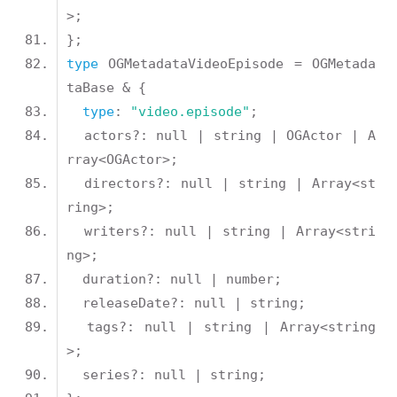
type
 OGMetadataVideoEpisode = OGMetada
type
: 
"video.episode"
  actors?: null | string | OGActor | A
  directors?: null | string | Array<st
  writers?: null | string | Array<stri
  tags?: null | string | Array<string