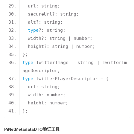
type
type
 TwitterImage = string | TwitterIm
type
PiNetMetadataDTO验证工具