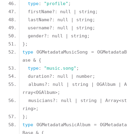
type
: 
"profile"
type
 OGMetadataMusicSong = OGMetadataB
type
: 
"music.song"
  albums?: null | string | OGAlbum | A
  musicians?: null | string | Array<st
type
 OGMetadataMusicAlbum = OGMetadata