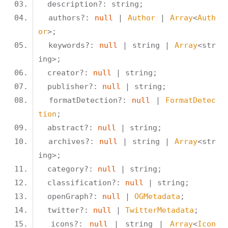
  authors?: 
null
 | 
Author
 | 
Array
<
Auth
or
  keywords?: 
null
 | string | 
Array
<str
  creator?: 
null
  publisher?: 
null
  formatDetection?: 
null
 | 
FormatDetec
tion
  abstract?: 
null
  archives?: 
null
 | string | 
Array
<str
  category?: 
null
  classification?: 
null
  openGraph?: 
null
 | 
OGMetadata
  twitter?: 
null
 | 
TwitterMetadata
  icons?: 
null
 | string | 
Array
<
Icon