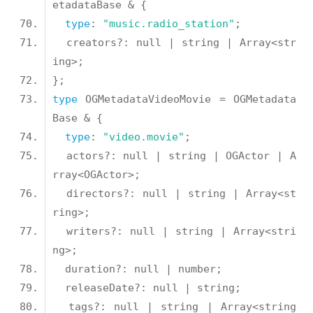
type
: 
"music.radio_station"
  creators?: null | string | Array<str
type
 OGMetadataVideoMovie = OGMetadata
type
: 
"video.movie"
  actors?: null | string | OGActor | A
  directors?: null | string | Array<st
  writers?: null | string | Array<stri
  tags?: null | string | Array<string