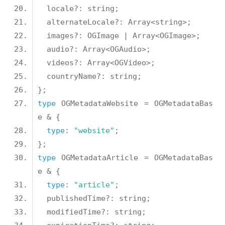
type
 OGMetadataWebsite = OGMetadataBas
type
: 
"website"
type
 OGMetadataArticle = OGMetadataBas
type
: 
"article"