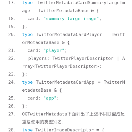
type
 TwitterMetadataCardSummaryLargeIm
  card: 
"summary_large_image"
type
 TwitterMetadataCardPlayer = Twitt
  card: 
"player"
  players: TwitterPlayerDescriptor | A
type
 TwitterMetadataCardApp = TwitterM
  card: 
"app"
OGTwitterMetadata下面列出了上述不同联盟成员
type