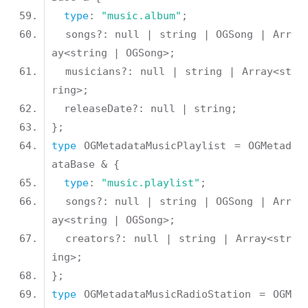
type
: 
"music.album"
  songs?: null | string | OGSong | Arr
  musicians?: null | string | Array<st
type
 OGMetadataMusicPlaylist = OGMetad
type
: 
"music.playlist"
  songs?: null | string | OGSong | Arr
  creators?: null | string | Array<str
type
 OGMetadataMusicRadioStation = OGM