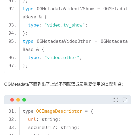
type
 OGMetadataVideoTVShow = OGMetadat
type
: 
"video.tv_show"
type
 OGMetadataVideoOther = OGMetadata
type
: 
"video.other"
OGMetadata下面列出了上述不同联盟成员重复使用的类型别名：


type 
OGImageDescriptor
url